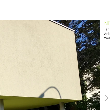
NI
Tan
Anb
Woh